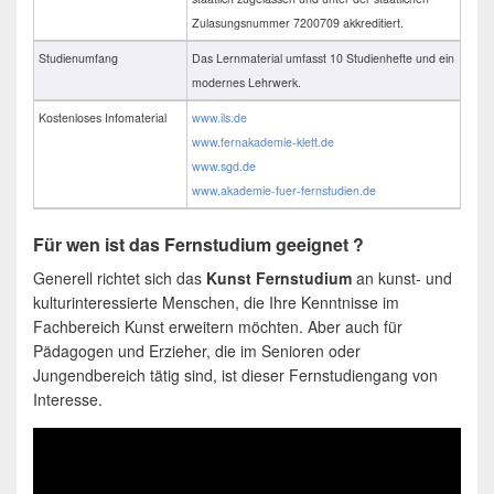
Zulasungsnummer 7200709 akkreditiert.
Studienumfang
Das Lernmaterial umfasst 10 Studienhefte und ein
modernes Lehrwerk.
Kostenloses Infomaterial
www.ils.de
www.fernakademie-klett.de
www.sgd.de
www.akademie-fuer-fernstudien.de
Für wen ist das Fernstudium geeignet ?
Generell richtet sich das
Kunst Fernstudium
an kunst- und
kulturinteressierte Menschen, die Ihre Kenntnisse im
Fachbereich Kunst erweitern möchten. Aber auch für
Pädagogen und Erzieher, die im Senioren oder
Jungendbereich tätig sind, ist dieser Fernstudiengang von
Interesse.