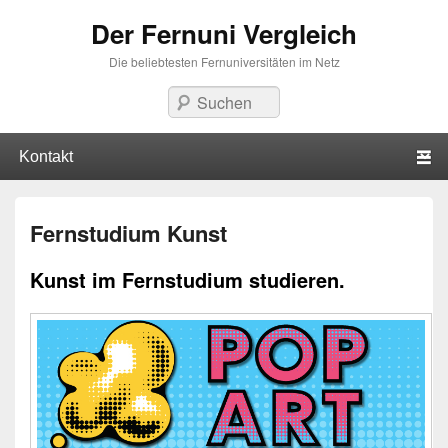
Der Fernuni Vergleich
Die beliebtesten Fernuniversitäten im Netz
Suchen
Hauptmenü
Weiter zum Hauptinhalt
Weiter zum Sekundärinhalt
Fernstudium Kunst
Kunst im Fernstudium studieren.